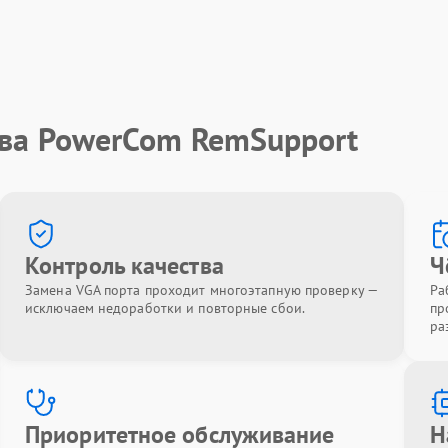
тва PowerCom RemSupport
Контроль качества
Ч
Замена VGA порта проходит многоэтапную проверку —
Ра
исключаем недоработки и повторные сбои.
пр
ра
Приоритетное обслуживание
Н