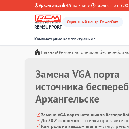
Архангельск
4.9 на Яндекс
Ежедневно с 9:00
Сервисный центр PowerCom
REMSUPPORT
Компьютерные комплектующие
Главная
Ремонт источников бесперебойно
Замена VGA порта
источника беспере
Архангельске
Замена VGA порта источников бесперебо
До 30% экономии
— скидки при заявке о
Контроль на каждом этапе
— статус ремон