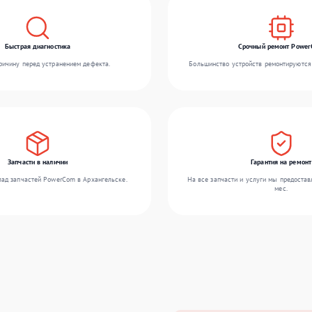
Быстрая диагностика
Срочный ремонт Powe
ичину перед устранением дефекта.
Большинство устройств ремонтируются 
Запчасти в наличии
Гарантия на ремонт
ад запчастей PowerCom в Архангельске.
На все запчасти и услуги мы предостав
мес.