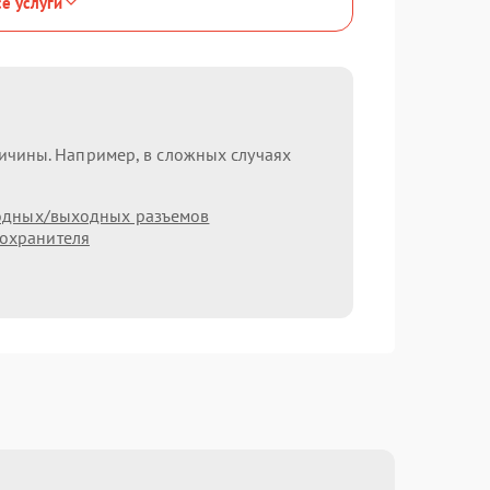
се услуги
ричины. Например, в сложных случаях
одных/выходных разъемов
охранителя