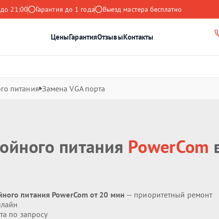
 до 21:00
Гарантия до 1 года
Выезд мастера бесплатно
Цены
Гарантия
Отзывы
Контакты
го питания
Замена VGA порта
бойного питания
PowerCom
йного питания PowerCom от 20 мин
— приоритетный ремонт
нлайн
та по запросу