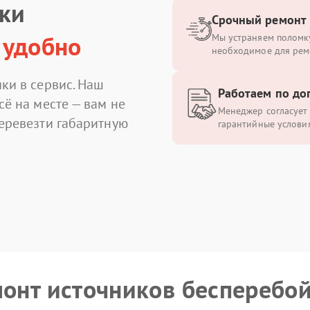
ики
Срочный ремонт
 удобно
Мы устраняем поломку
необходимое для рем
ки в сервис. Наш
Работаем по до
сё на месте — вам не
Менеджер согласует 
перевезти габаритную
гарантийные условия
монт источников бесперебо