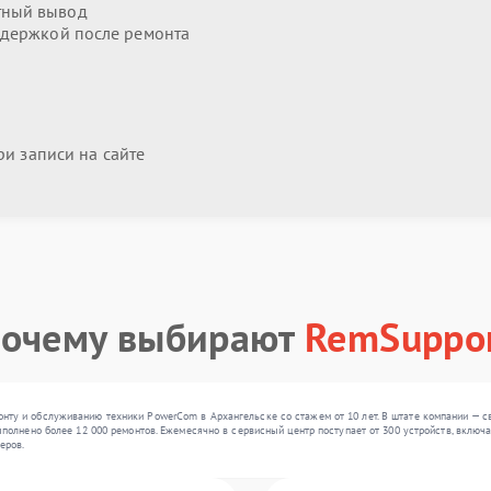
тный вывод
держкой после ремонта
и записи на сайте
очему выбирают
RemSuppo
ту и обслуживанию техники PowerCom в Архангельске со стажем от 10 лет. В штате компании — с
полнено более 12 000 ремонтов. Ежемесячно в сервисный центр поступает от 300 устройств, включа
еров.