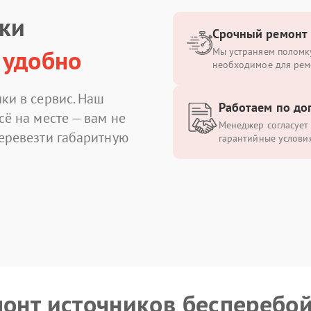
ики
Срочный ремонт
 удобно
Мы устраняем поломку
необходимое для рем
ки в сервис. Наш
Работаем по до
сё на месте — вам не
Менеджер согласует 
перевезти габаритную
гарантийные условия
монт источников бесперебо