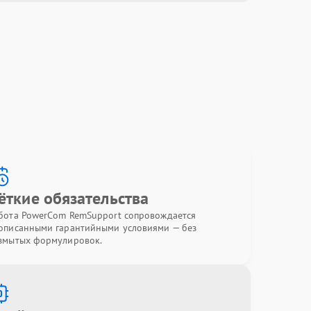
ёткие обязательства
бота PowerCom RemSupport сопровождается
описанными гарантийными условиями — без
змытых формулировок.