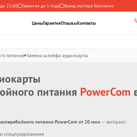
 до 21:00
Гарантия до 1 года
Выезд мастера бесплатно
Цены
Гарантия
Отзывы
Контакты
го питания
Замена шлейфа аудиокарты
иокарты
бойного питания
PowerCom
есперебойного питания PowerCom от 20 мин
— экспресс-
 и спецпредложения