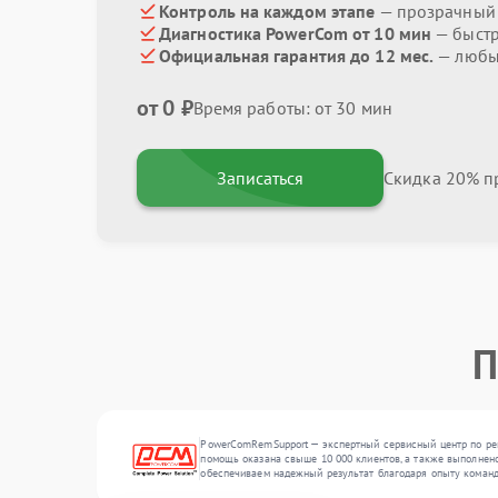
Контроль на каждом этапе
— прозрачный
Диагностика PowerCom от 10 мин
— быстр
Официальная гарантия до 12 мес.
— любые
от 0 ₽
Время работы: от 30 мин
Записаться
Скидка 20% пр
П
PowerComRemSupport — экспертный сервисный центр по рем
помощь оказана свыше 10 000 клиентов, а также выполнено
обеспечиваем надежный результат благодаря опыту коман