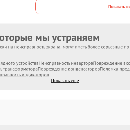
Показать в
которые мы устраняем
жи на неисправность экрана, могут иметь более серьезные п
ядного устройства
Неисправность инвертора
Повреждение вх
ь трансформатора
Повреждение конденсаторов
Поломка пред
правность индикаторов
Показать еще