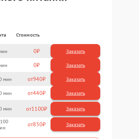
нта
Стоимость
0
Заказать
0
Заказать
940
0
440
0
1100
0
100
830