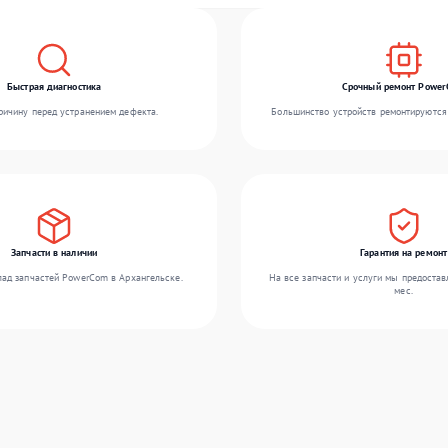
Быстрая диагностика
Срочный ремонт Powe
ичину перед устранением дефекта.
Большинство устройств ремонтируются 
Запчасти в наличии
Гарантия на ремонт
ад запчастей PowerCom в Архангельске.
На все запчасти и услуги мы предостав
мес.