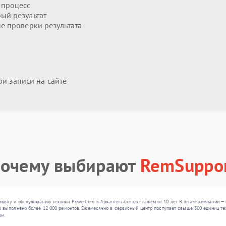
 процесс
ый результат
 проверки результата
и записи на сайте
очему выбирают
RemSuppo
онту и обслуживанию техники PowerCom в Архангельске со стажем от 10 лет. В штате компании —
 выполнено более 12 000 ремонтов. Ежемесячно в сервисный центр поступает свыше 300 единиц техн
ды.