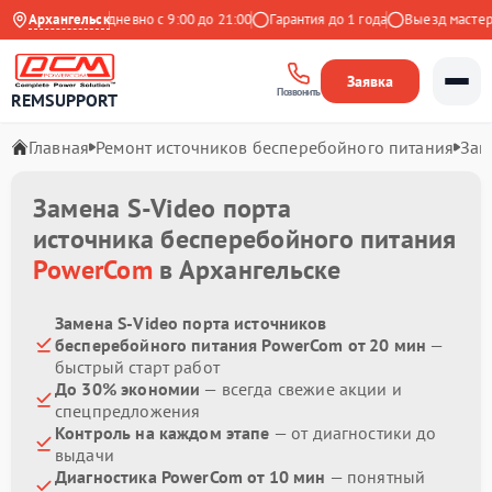
 Яндекс
Архангельск
Ежедневно с 9:00 до 21:00
Гарантия до 1 года
Выезд мастера 
Заявка
Позвонить
REMSUPPORT
Главная
Ремонт источников бесперебойного питания
Зам
Замена S-Video порта
источника бесперебойного питания
PowerCom
в Архангельске
Замена S-Video порта источников
бесперебойного питания PowerCom от 20 мин
—
быстрый старт работ
До 30% экономии
— всегда свежие акции и
спецпредложения
Контроль на каждом этапе
— от диагностики до
выдачи
Диагностика PowerCom от 10 мин
— понятный