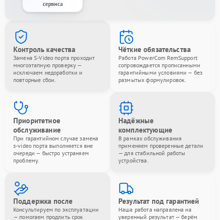
сервиса
Контроль качества
Чёткие обязательства
Замена S-Video порта проходит
Работа PowerCom RemSupport
многоэтапную проверку —
сопровождается прописанными
исключаем недоработки и
гарантийными условиями — без
повторные сбои.
размытых формулировок.
Приоритетное
Надёжные
обслуживание
комплектующие
При гарантийном случае замена
В рамках обслуживания
s-video порта выполняется вне
применяем проверенные детали
очереди — быстро устраняем
— для стабильной работы
проблему.
устройства.
Поддержка после
Результат под гарантией
Консультируем по эксплуатации
Наша работа направлена на
— помогаем продлить срок
уверенный результат — берём