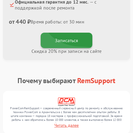
Официальная гарантия до 12 мес.
— с
поддержкой после ремонта
от 440 ₽
Время работы: от 30 мин
Записаться
Скидка 20% при записи на сайте
Почему выбирают
RemSupport
PowerComRemSupport — современный сервисный центр по ремонту и обслуживанию
техники PowerCom в Архангельске с более чем десятилетним опытом работы. В
штате компании — порядка 18 мастеров с профессиональной подготовкой. За время
работы к нам обратились более 10 000 клиентов, а также выполнено более 12 000
ремонтов. Ежемесячно в сервисный центр поступает более 300 устройств, включая , , .
Читать далее
Мы работаем с широким спектром неисправностей и обеспечиваем надежный
результат благодаря квалификации мастеров.