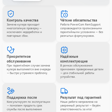
Контроль качества
Чёткие обязательства
Замена кулера проходит
Работа PowerCom RemSupport
многоэтапную проверку —
сопровождается прописанными
исключаем недоработки и
гарантийными условиями — без
повторные сбои.
размытых формулировок.
Приоритетное
Надёжные
обслуживание
комплектующие
При гарантийном случае замена
В рамках обслуживания
кулера выполняется вне очереди
применяем проверенные детали
— быстро устраняем проблему.
— для стабильной работы
устройства.
Поддержка после
Результат под гарантией
Консультируем по эксплуатации
Наша работа направлена на
— помогаем продлить срок
уверенный результат — берём
службы после выполнения
ответственность за итог.