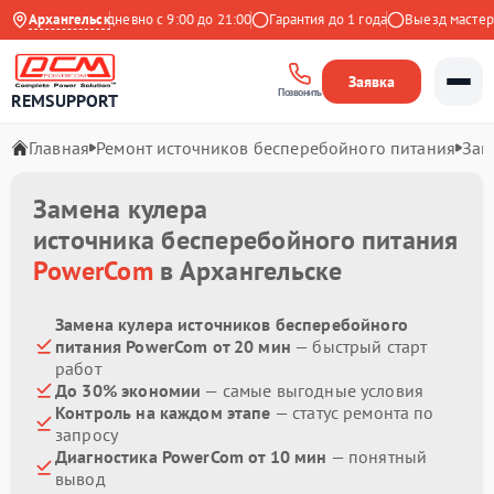
 Яндекс
Архангельск
Ежедневно с 9:00 до 21:00
Гарантия до 1 года
Выезд мастера 
Заявка
Позвонить
REMSUPPORT
Главная
Ремонт источников бесперебойного питания
Зам
Замена кулера
источника бесперебойного питания
PowerCom
в Архангельске
Замена кулера источников бесперебойного
питания PowerCom от 20 мин
— быстрый старт
работ
До 30% экономии
— самые выгодные условия
Контроль на каждом этапе
— статус ремонта по
запросу
Диагностика PowerCom от 10 мин
— понятный
вывод