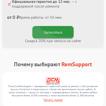
Официальная гарантия до 12 мес.
— с
поддержкой после ремонта
от 0 ₽
Время работы: от 30 мин
Записаться
Скидка 20% при записи на сайте
Почему выбирают
RemSupport
PowerComRemSupport — проверенный сервисный центр по ремонту и обслуживанию
техники PowerCom в Архангельске с более чем десятилетним опытом работы. В
штате компании — свыше 14 мастеров с подтвержденным опытом. За время работы
обслужено более 10 000 клиентов, а также выполнено более 12 000 ремонтов.
Ежемесячно в сервисный центр поступает свыше 300 единиц техники, включая , , . Мы
Читать далее
выполняем ремонт различного уровня сложности и обеспечиваем надежный
результат благодаря квалификации мастеров.