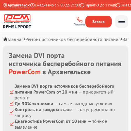
4.9 на Яндекс
Архангельск
Ежедневно с 9:00 до 21:00
Гарантия до 1 года
Выезд ма
Заявка
Позвонить
REMSUPPORT
Главная
Ремонт источников бесперебойного питания
Зам
Замена DVI порта
источника бесперебойного питания
PowerCom
в Архангельске
Замена DVI порта источников бесперебойного
питания PowerCom от 20 мин
— приоритетный
ремонт
До 30% экономии
— самые выгодные условия
Контроль на каждом этапе
— статус ремонта по
запросу
Диагностика PowerCom от 10 мин
— точное
выявление