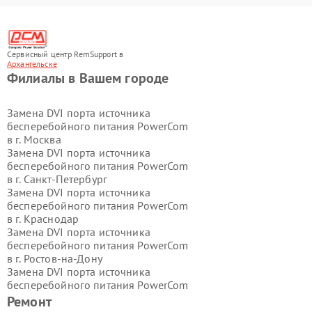
Сервисный центр RemSupport в
Архангельске
Филиалы в Вашем городе
Замена DVI порта источника
бесперебойного питания PowerCom
в г.
Москва
Замена DVI порта источника
бесперебойного питания PowerCom
в г.
Санкт-Петербург
Замена DVI порта источника
бесперебойного питания PowerCom
в г.
Краснодар
Замена DVI порта источника
бесперебойного питания PowerCom
в г.
Ростов-на-Дону
Замена DVI порта источника
бесперебойного питания PowerCom
в г.
Нижний Новгород
Ремонт
Замена DVI порта источника