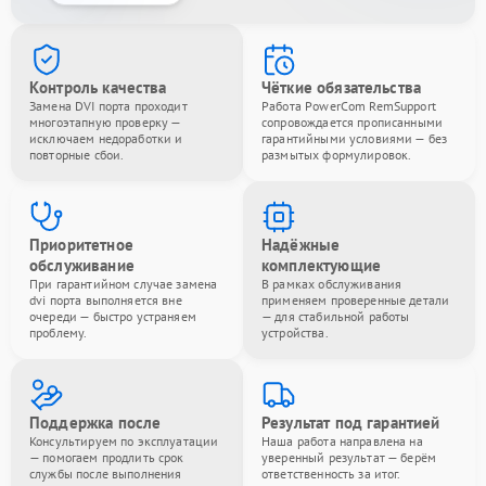
Контроль качества
Чёткие обязательства
Замена DVI порта проходит
Работа PowerCom RemSupport
многоэтапную проверку —
сопровождается прописанными
исключаем недоработки и
гарантийными условиями — без
повторные сбои.
размытых формулировок.
Приоритетное
Надёжные
обслуживание
комплектующие
При гарантийном случае замена
В рамках обслуживания
dvi порта выполняется вне
применяем проверенные детали
очереди — быстро устраняем
— для стабильной работы
проблему.
устройства.
Поддержка после
Результат под гарантией
Консультируем по эксплуатации
Наша работа направлена на
— помогаем продлить срок
уверенный результат — берём
службы после выполнения
ответственность за итог.