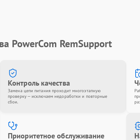
тва PowerCom RemSupport
Контроль качества
Ч
Замена цепи питания проходит многоэтапную
Ра
проверку — исключаем недоработки и повторные
пр
сбои.
ра
Приоритетное обслуживание
Н