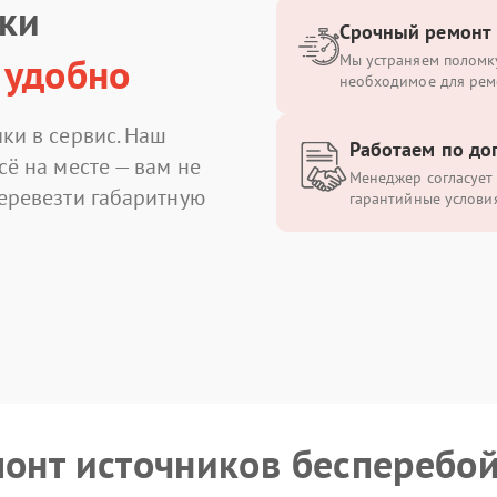
ики
Срочный ремонт
 удобно
Мы устраняем поломку
необходимое для рем
ки в сервис. Наш
Работаем по до
сё на месте — вам не
Менеджер согласует 
перевезти габаритную
гарантийные условия
монт источников бесперебо