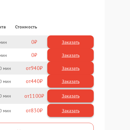
нта
Стоимость
0
Заказать
0
Заказать
940
0
440
0
1100
0
830
0