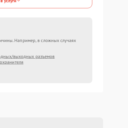
се услуги
ричины. Например, в сложных случаях
одных/выходных разъемов
охранителя