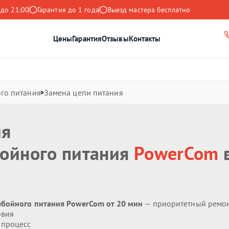
 до 21:00
Гарантия до 1 года
Выезд мастера бесплатно
Цены
Гарантия
Отзывы
Контакты
го питания
Замена цепи питания
ия
бойного питания
PowerCom
ебойного питания PowerCom от 20 мин
— приоритетный ремо
овия
 процесс