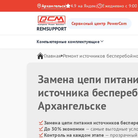
Архангельск
4.9 на Яндекс
Ежедневно с 9:00
Сервисный центр PowerCom
REMSUPPORT
Компьютерные комплектующие
Главная
Ремонт источников бесперебойно
Замена цепи питан
источника беспере
Архангельске
Замена цепи питания источников беспер
До 30% экономии
— самые выгодные усл
Контроль на каждом этапе
— прозрачный