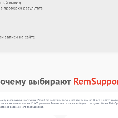
тный вывод
 проверки результата
и записи на сайте
очему выбирают
RemSuppo
онту и обслуживанию техники PowerCom в Архангельске с практикой свыше 10 лет. В штате компа
а также выполнено свыше 12 000 ремонтов. Ежемесячно в сервисный центр поступает более 300 обра
зованию современного оборудования.