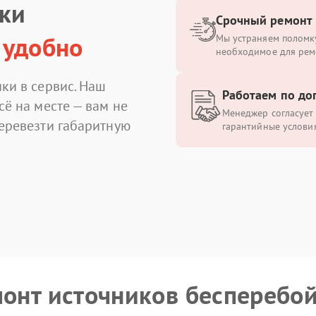
ики
Срочный ремонт
 удобно
Мы устраняем поломку
необходимое для рем
ки в сервис. Наш
Работаем по до
сё на месте — вам не
Менеджер согласует 
перевезти габаритную
гарантийные условия
монт источников бесперебо