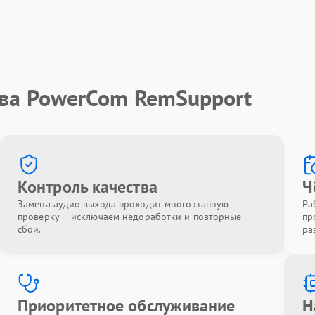
тва PowerCom RemSupport
Контроль качества
Ч
Замена аудио выхода проходит многоэтапную
Ра
проверку — исключаем недоработки и повторные
пр
сбои.
ра
Приоритетное обслуживание
Н