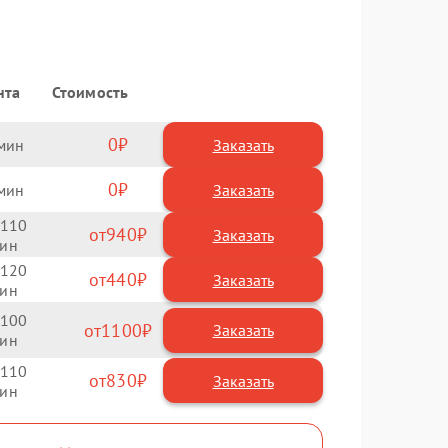
нта
Стоимость
0
Заказать
0
Заказать
110
940
120
440
100
1100
110
830