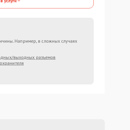
се услуги
ричины. Например, в сложных случаях
одных/выходных разъемов
охранителя