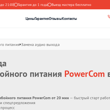
 до 21:00
Гарантия до 1 года
Выезд мастера бесплатно
Цены
Гарантия
Отзывы
Контакты
го питания
Замена аудио выхода
да
бойного питания
PowerCom
ебойного питания PowerCom от 20 мин
— быстрый старт рабо
 и спецпредложения
 процесс