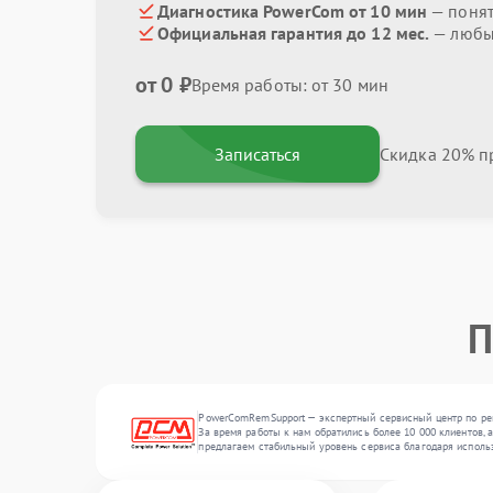
Диагностика PowerCom от 10 мин
— поня
Официальная гарантия до 12 мес.
— любые
от 0 ₽
Время работы: от 30 мин
Записаться
Скидка 20% пр
П
PowerComRemSupport — экспертный сервисный центр по рем
За время работы к нам обратились более 10 000 клиентов, 
предлагаем стабильный уровень сервиса благодаря исполь