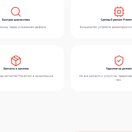
Быстрая диагностика
Срочный ремонт Powe
ичину перед устранением дефекта.
Большинство устройств ремонтируются 
Запчасти в наличии
Гарантия на ремонт
ад запчастей PowerCom в Архангельске.
На все запчасти и услуги мы предостав
мес.