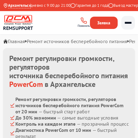
 Яндекс
Архангельск
Ежедневно с 9:00 до 21:00
Гарантия до 1 года
Выезд мастера б
Заявка
Позвонить
REMSUPPORT
Главная
Ремонт источников бесперебойного питания
Рем
Ремонт регулировки громкости,
регуляторов
источника бесперебойного питания
PowerCom
в Архангельске
Ремонт регулировки громкости, регуляторов
источников бесперебойного питания PowerCom
от 20 мин
— быстрый старт работ
До 30% экономии
— самые выгодные условия
Контроль на каждом этапе
— прозрачный процесс
Диагностика PowerCom от 10 мин
— быстрый
результат