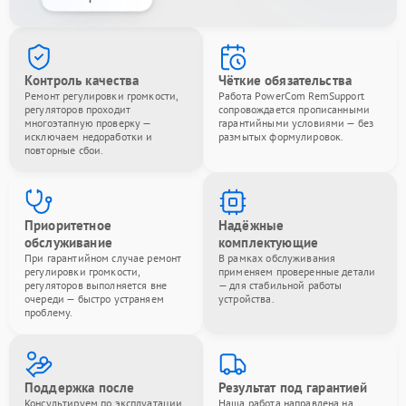
Контроль качества
Чёткие обязательства
Ремонт регулировки громкости,
Работа PowerCom RemSupport
регуляторов проходит
сопровождается прописанными
многоэтапную проверку —
гарантийными условиями — без
исключаем недоработки и
размытых формулировок.
повторные сбои.
Приоритетное
Надёжные
обслуживание
комплектующие
При гарантийном случае ремонт
В рамках обслуживания
регулировки громкости,
применяем проверенные детали
регуляторов выполняется вне
— для стабильной работы
очереди — быстро устраняем
устройства.
проблему.
Поддержка после
Результат под гарантией
Консультируем по эксплуатации
Наша работа направлена на