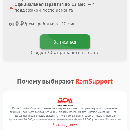
Официальная гарантия до 12 мес.
— с
поддержкой после ремонта
от 0 ₽
Время работы: от 30 мин
Записаться
Скидка 20% при записи на сайте
Почему выбирают
RemSupport
PowerComRemSupport — надежный сервисный центр по ремонту и обслуживанию
техники PowerCom в Архангельске с опытом более 10 лет. В штате компании — от 10
до 16 мастеров с подтвержденным опытом. За время работы число клиентов
превысило 10 000, а также выполнено выполнено более 12 000 ремонтов. Ежемесячно
в сервисный центр поступает свыше 300 единиц техники, включая , , . Мы устраняем
Читать далее
поломки любой сложности и гарантируем высокое качество обслуживания благодаря