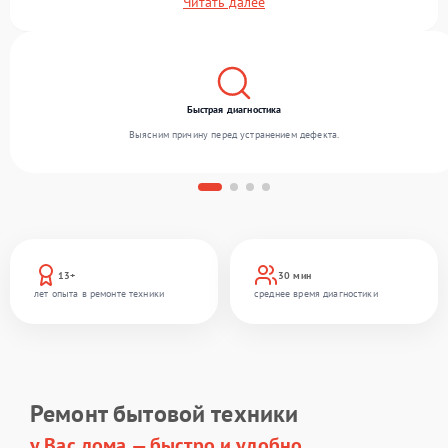
Читать далее
Мы выполняем ремонт различного уровня сложности и обеспечиваем надежный
результат благодаря квалификации мастеров.
Быстрая диагностика
Выясним причину перед устранением дефекта.
13+
30 мин
лет опыта в ремонте техники
среднее время диагностики
Ремонт бытовой техники
у Вас дома — быстро и удобно