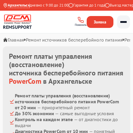
 Яндекс
Архангельск
Ежедневно с 9:00 до 21:00
Гарантия до 1 года
Выезд мастера 
Заявка
Позвонить
REMSUPPORT
Главная
Ремонт источников бесперебойного питания
Рем
Ремонт платы управления
(восстановление)
источника бесперебойного питания
PowerCom
в Архангельске
Ремонт платы управления (восстановление)
источников бесперебойного питания PowerCom
от 20 мин
— приоритетный ремонт
До 30% экономии
— самые выгодные условия
Контроль на каждом этапе
— от диагностики до
выдачи
Диагностика PowerCom от 10 мин
— понятный