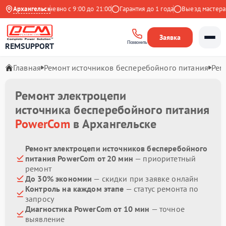
Яндекс
Архангельск
Ежедневно с 9:00 до 21:00
Гарантия до 1 года
Выезд мастера бе
Заявка
Позвонить
REMSUPPORT
Главная
Ремонт источников бесперебойного питания
Рем
Ремонт электроцепи
источника бесперебойного питания
PowerCom
в Архангельске
Ремонт электроцепи источников бесперебойного
питания PowerCom от 20 мин
— приоритетный
ремонт
До 30% экономии
— скидки при заявке онлайн
Контроль на каждом этапе
— статус ремонта по
запросу
Диагностика PowerCom от 10 мин
— точное
выявление