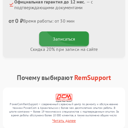
Официальная гарантия до 12 мес.
— с
подтверждающими документами
от 0 ₽
Время работы: от 30 мин
Записаться
Скидка 20% при записи на сайте
Почему выбирают
RemSupport
PowerComRemSupport — современный сервисный центр по ремонту и обслуживанию
техники PowerCom в Архангельске с более чем десятилетним опытом работы. В
штате компании — более 19 технических специалистов с подтвержденным опытом. За
время работы обслужено более 10 000 клиентов, а также выполнено общее число
ремонтов превысило 12 000. Ежемесячно в сервисный центр поступает более 300
Читать далее
обращений, включая , , . Мы выполняем ремонт различного уровня сложности и
поддерживаем высокий стандарт качества благодаря использованию современного