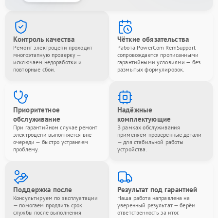
Контроль качества
Чёткие обязательства
Ремонт электроцепи проходит
Работа PowerCom RemSupport
многоэтапную проверку —
сопровождается прописанными
исключаем недоработки и
гарантийными условиями — без
повторные сбои.
размытых формулировок.
Приоритетное
Надёжные
обслуживание
комплектующие
При гарантийном случае ремонт
В рамках обслуживания
электроцепи выполняется вне
применяем проверенные детали
очереди — быстро устраняем
— для стабильной работы
проблему.
устройства.
Поддержка после
Результат под гарантией
Консультируем по эксплуатации
Наша работа направлена на
— помогаем продлить срок
уверенный результат — берём
службы после выполнения
ответственность за итог.